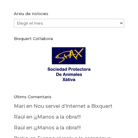
Arxiu de noticies
Arxiu
de
Bixquert Col·labora
noticies
Últims Comentaris
Mari
en
Nou servei d’Internet a Bixquert
Raül
en
¡¡¡Manos a la obra!!!
Raül
en
¡¡¡Manos a la obra!!!