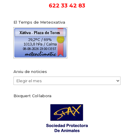
622 33 42 83
El Temps de Meteoxativa
Arxiu de noticies
Arxiu
de
Bixquert Col·labora
noticies