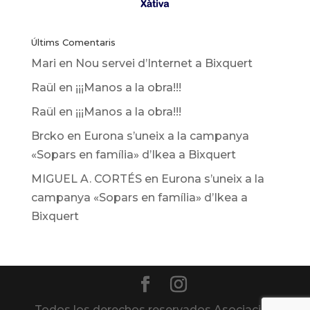
Últims Comentaris
Mari
en
Nou servei d’Internet a Bixquert
Raül
en
¡¡¡Manos a la obra!!!
Raül
en
¡¡¡Manos a la obra!!!
Brcko
en
Eurona s’uneix a la campanya
«Sopars en família» d’Ikea ​​a Bixquert
MIGUEL A. CORTÉS
en
Eurona s’uneix a la
campanya «Sopars en família» d’Ikea ​​a
Bixquert
Todos los derechos reservados Asociación