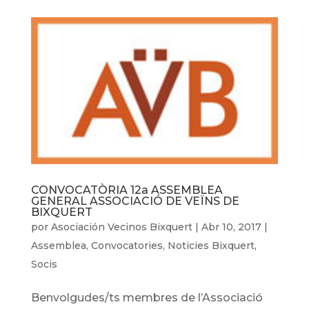
CONVOCATÒRIA 12a ASSEMBLEA
GENERAL ASSOCIACIÓ DE VEÏNS DE
BIXQUERT
por
Asociación Vecinos Bixquert
|
Abr 10, 2017
|
Assemblea
,
Convocatories
,
Noticies Bixquert
,
Socis
Benvolgudes/ts membres de l’Associació