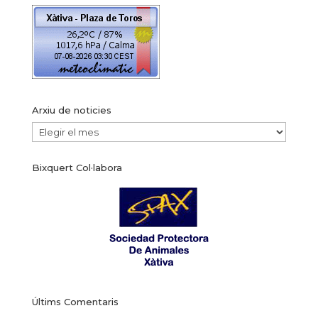
Arxiu de noticies
Arxiu
de
Bixquert Col·labora
noticies
Últims Comentaris