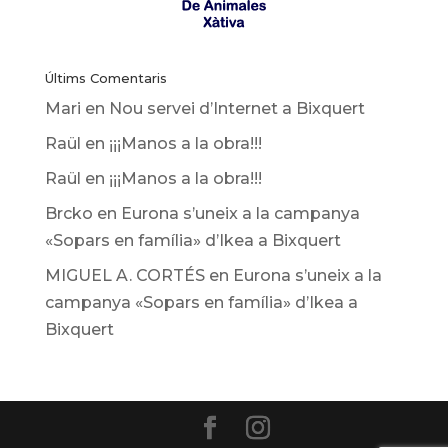
Últims Comentaris
Mari
en
Nou servei d’Internet a Bixquert
Raül
en
¡¡¡Manos a la obra!!!
Raül
en
¡¡¡Manos a la obra!!!
Brcko
en
Eurona s’uneix a la campanya
«Sopars en família» d’Ikea ​​a Bixquert
MIGUEL A. CORTÉS
en
Eurona s’uneix a la
campanya «Sopars en família» d’Ikea ​​a
Bixquert