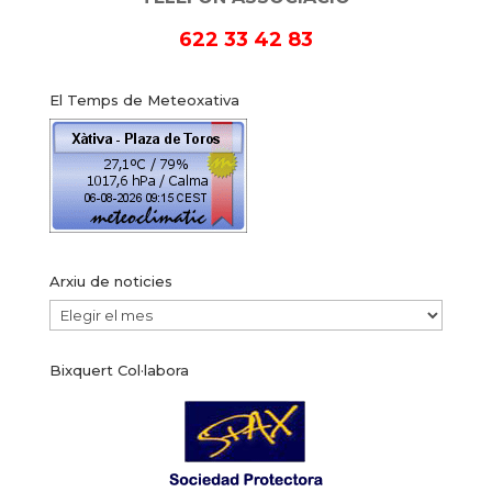
622 33 42 83
El Temps de Meteoxativa
Arxiu de noticies
Arxiu
de
Bixquert Col·labora
noticies