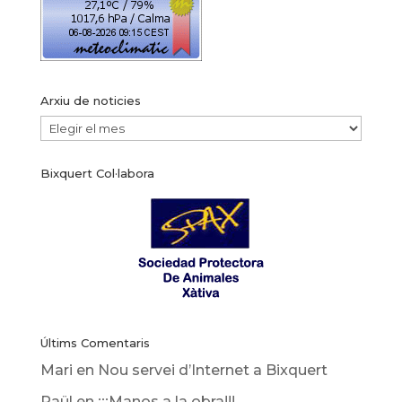
Arxiu de noticies
Arxiu
de
Bixquert Col·labora
noticies
Últims Comentaris
Mari
en
Nou servei d’Internet a Bixquert
Raül
en
¡¡¡Manos a la obra!!!