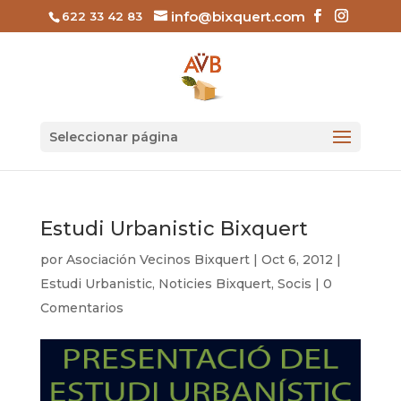
info@bixquert.com
622 33 42 83
Seleccionar página
Estudi Urbanistic Bixquert
por
Asociación Vecinos Bixquert
|
Oct 6, 2012
|
Estudi Urbanistic
,
Noticies Bixquert
,
Socis
|
0
Comentarios