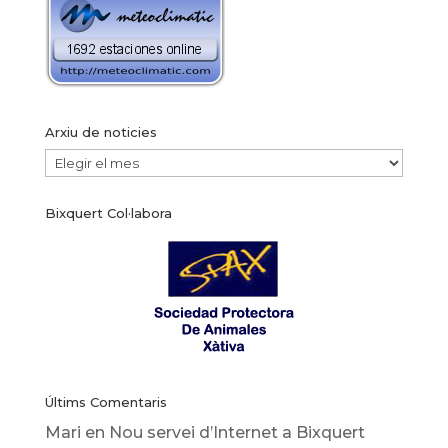
Arxiu de noticies
Arxiu
de
Bixquert Col·labora
noticies
Últims Comentaris
Mari
en
Nou servei d’Internet a Bixquert