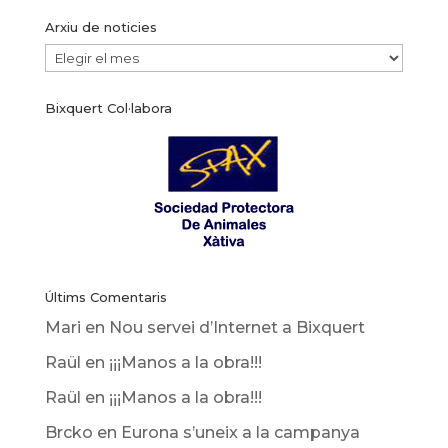
Arxiu de noticies
Arxiu
de
Bixquert Col·labora
noticies
Últims Comentaris
Mari
en
Nou servei d’Internet a Bixquert
Raül
en
¡¡¡Manos a la obra!!!
Raül
en
¡¡¡Manos a la obra!!!
Brcko
en
Eurona s’uneix a la campanya