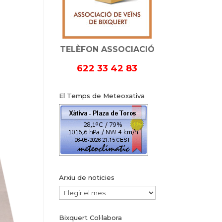
TELÈFON ASSOCIACIÓ
622 33 42 83
El Temps de Meteoxativa
Arxiu de noticies
Arxiu
de
Bixquert Col·labora
noticies