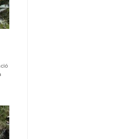
ació
a