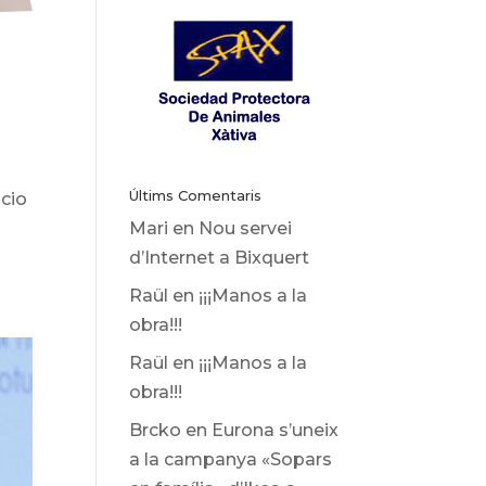
Últims Comentaris
icio
Mari
en
Nou servei
d’Internet a Bixquert
Raül
en
¡¡¡Manos a la
obra!!!
Raül
en
¡¡¡Manos a la
obra!!!
Brcko
en
Eurona s’uneix
a la campanya «Sopars