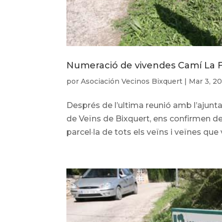
Numeració de vivendes Camí La Fi
por
Asociación Vecinos Bixquert
|
Mar 3, 2
Després de l’ultima reunió amb l’ajunt
de Veïns de Bixquert, ens confirmen des 
parcel·la de tots els veïns i veïnes que v