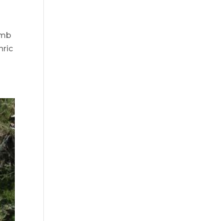
amb
nric