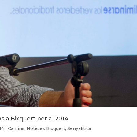
ns a Bixquert per al 2014
14
|
Camins
,
Noticies Bixquert
,
Senyalitica