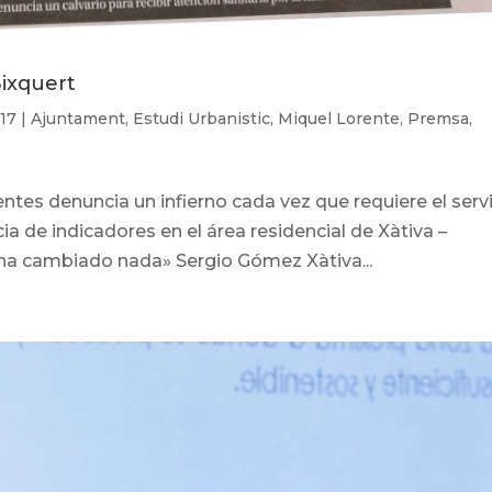
Bixquert
017
|
Ajuntament
,
Estudi Urbanistic
,
Miquel Lorente
,
Premsa
,
tes denuncia un infierno cada vez que requiere el serv
a de indicadores en el área residencial de Xàtiva –
 ha cambiado nada» Sergio Gómez Xàtiva...