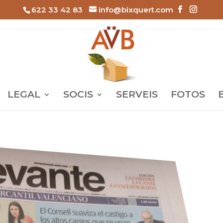
622 33 42 83
info@bixquert.com
LEGAL
SOCIS
SERVEIS
FOTOS