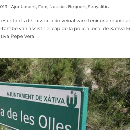
2013
|
Ajuntament
,
Fem
,
Noticies Bixquert
,
Senyalitica
presentants de l’associacio veinal vam tenir una reunio 
e també van assistir el cap de la policia local de Xàtiva E
iva Pepe Vera i...