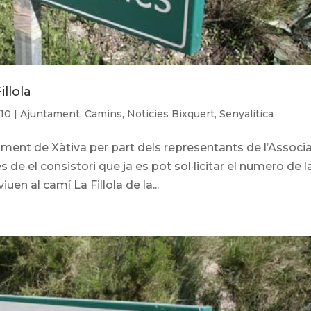
llola
010
|
Ajuntament
,
Camins
,
Noticies Bixquert
,
Senyalitica
ament de Xàtiva per part dels representants de l’Associ
de el consistori que ja es pot sol·licitar el numero de l
iuen al camí La Fillola de la...