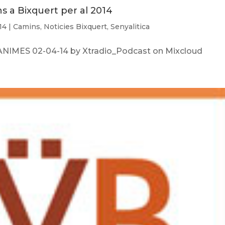
ns a Bixquert per al 2014
14
|
Camins
,
Noticies Bixquert
,
Senyalitica
IMES 02-04-14 by Xtradio_Podcast on Mixcloud