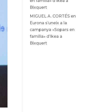
en família» d’Ikea ​​a
Bixquert
MIGUEL A. CORTÉS
en
Eurona s’uneix a la
campanya «Sopars en
família» d’Ikea ​​a
Bixquert