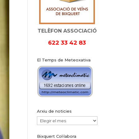
TELÈFON ASSOCIACIÓ
622 33 42 83
El Temps de Meteoxativa
Arxiu de noticies
Arxiu
de
Bixquert Col·labora
noticies