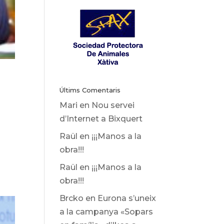
Últims Comentaris
Mari
en
Nou servei
d’Internet a Bixquert
Raül
en
¡¡¡Manos a la
obra!!!
Raül
en
¡¡¡Manos a la
obra!!!
Brcko
en
Eurona s’uneix
a la campanya «Sopars