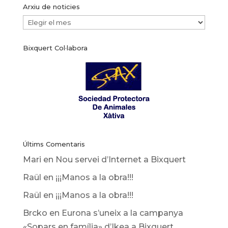
Arxiu de noticies
Arxiu
de
Bixquert Col·labora
noticies
Últims Comentaris
Mari
en
Nou servei d’Internet a Bixquert
Raül
en
¡¡¡Manos a la obra!!!
Raül
en
¡¡¡Manos a la obra!!!
Brcko
en
Eurona s’uneix a la campanya
«Sopars en família» d’Ikea ​​a Bixquert