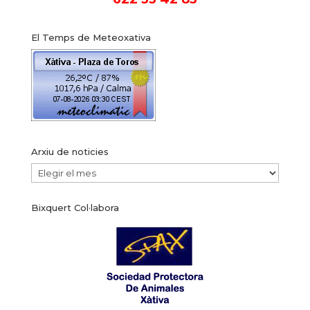
El Temps de Meteoxativa
Arxiu de noticies
Arxiu
de
Bixquert Col·labora
noticies