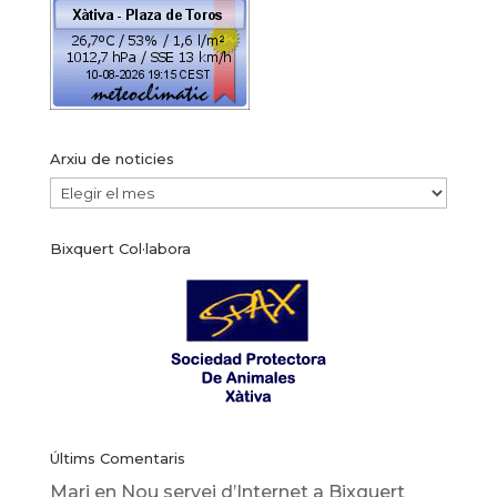
Arxiu de noticies
Arxiu
de
Bixquert Col·labora
noticies
Últims Comentaris
Mari
en
Nou servei d’Internet a Bixquert