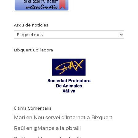
Arxiu de noticies
Arxiu
de
Bixquert Col·labora
noticies
Últims Comentaris
Mari
en
Nou servei d’Internet a Bixquert
Raül
en
¡¡¡Manos a la obra!!!