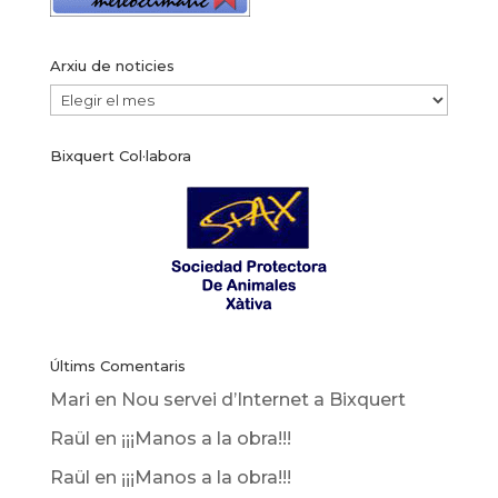
Arxiu de noticies
Arxiu
de
Bixquert Col·labora
noticies
Últims Comentaris
Mari
en
Nou servei d’Internet a Bixquert
Raül
en
¡¡¡Manos a la obra!!!
Raül
en
¡¡¡Manos a la obra!!!