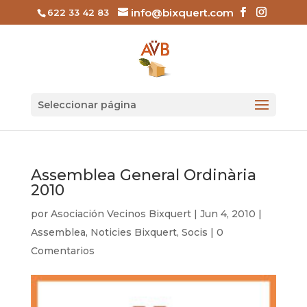
info@bixquert.com
622 33 42 83
Seleccionar página
Assemblea General Ordinària
2010
por
Asociación Vecinos Bixquert
|
Jun 4, 2010
|
Assemblea
,
Noticies Bixquert
,
Socis
|
0
Comentarios