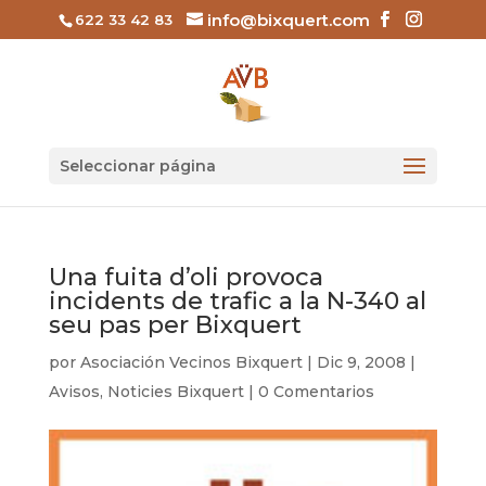
info@bixquert.com
622 33 42 83
Seleccionar página
Una fuita d’oli provoca
incidents de trafic a la N-340 al
seu pas per Bixquert
por
Asociación Vecinos Bixquert
|
Dic 9, 2008
|
Avisos
,
Noticies Bixquert
|
0 Comentarios