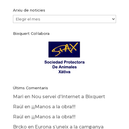
Arxiu de noticies
Arxiu
de
Bixquert Col·labora
noticies
Últims Comentaris
Mari
en
Nou servei d’Internet a Bixquert
Raül
en
¡¡¡Manos a la obra!!!
Raül
en
¡¡¡Manos a la obra!!!
Brcko
en
Eurona s’uneix a la campanya