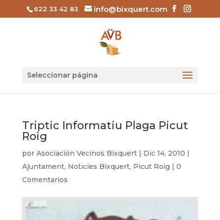
info@bixquert.com
622 33 42 83
Seleccionar página
Triptic Informatiu Plaga Picut
Roig
por
Asociación Vecinos Bixquert
|
Dic 14, 2010
|
Ajuntament
,
Noticies Bixquert
,
Picut Roig
|
0
Comentarios