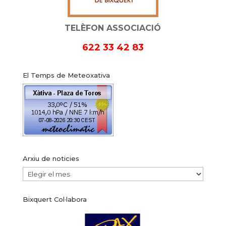
TELÈFON ASSOCIACIÓ
622 33 42 83
El Temps de Meteoxativa
Arxiu de noticies
Arxiu
de
Bixquert Col·labora
noticies