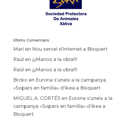
Últims Comentaris
Mari
en
Nou servei d’Internet a Bixquert
Raül
en
¡¡¡Manos a la obra!!!
Raül
en
¡¡¡Manos a la obra!!!
Brcko
en
Eurona s’uneix a la campanya
«Sopars en família» d’Ikea ​​a Bixquert
MIGUEL A. CORTÉS
en
Eurona s’uneix a la
campanya «Sopars en família» d’Ikea ​​a
Bixquert