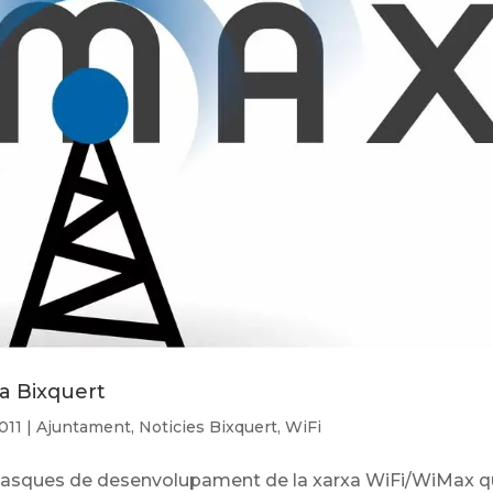
 a Bixquert
011
|
Ajuntament
,
Noticies Bixquert
,
WiFi
 tasques de desenvolupament de la xarxa WiFi/WiMax 