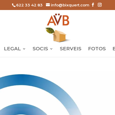
622 33 42 83
info@bixquert.com
LEGAL
SOCIS
SERVEIS
FOTOS