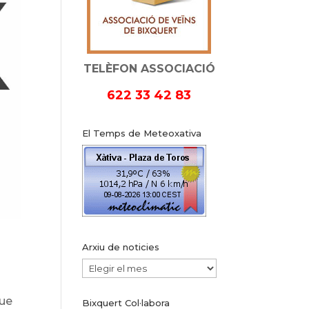
TELÈFON ASSOCIACIÓ
622 33 42 83
El Temps de Meteoxativa
Arxiu de noticies
Arxiu
de
que
Bixquert Col·labora
noticies