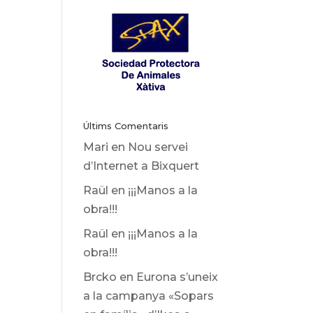
Últims Comentaris
Mari
en
Nou servei
d’Internet a Bixquert
Raül
en
¡¡¡Manos a la
obra!!!
Raül
en
¡¡¡Manos a la
obra!!!
Brcko
en
Eurona s’uneix
a la campanya «Sopars