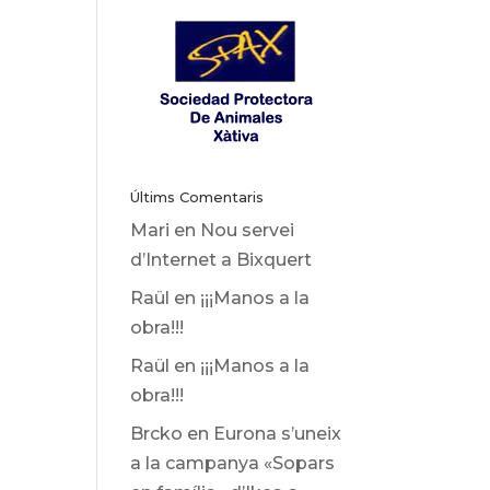
Últims Comentaris
Mari
en
Nou servei
d’Internet a Bixquert
Raül
en
¡¡¡Manos a la
obra!!!
Raül
en
¡¡¡Manos a la
obra!!!
Brcko
en
Eurona s’uneix
a la campanya «Sopars