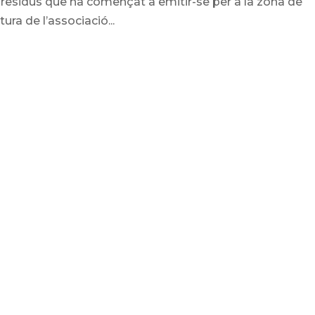
e residus que ha començat a emitir-se per a la zona de
ra de l’associació...