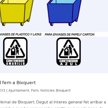
l fem a Bixquert
2013
|
Ajuntament
,
Fem
,
Noticies Bixquert
eïnal de Bixquert; Degut al interes general fet arribar a