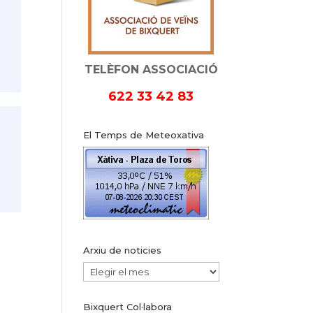
TELÈFON ASSOCIACIÓ
622 33 42 83
El Temps de Meteoxativa
Arxiu de noticies
Arxiu
de
Bixquert Col·labora
noticies