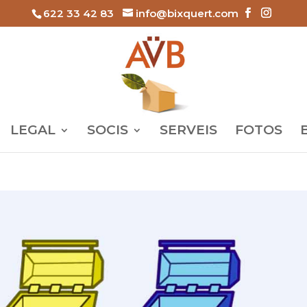
622 33 42 83
info@bixquert.com
LEGAL
SOCIS
SERVEIS
FOTOS