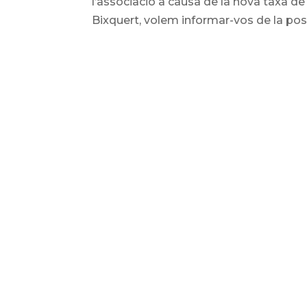
l’associació a causa de la nova taxa d
Bixquert, volem informar-vos de la postu