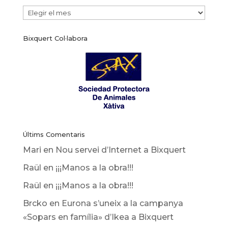
Arxiu
de
Bixquert Col·labora
noticies
Últims Comentaris
Mari
en
Nou servei d’Internet a Bixquert
Raül
en
¡¡¡Manos a la obra!!!
Raül
en
¡¡¡Manos a la obra!!!
Brcko
en
Eurona s’uneix a la campanya
«Sopars en família» d’Ikea ​​a Bixquert