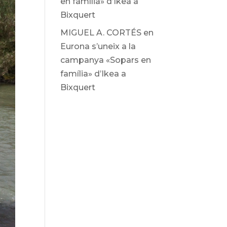
en família» d’Ikea ​​a
Bixquert
MIGUEL A. CORTÉS
en
Eurona s’uneix a la
campanya «Sopars en
família» d’Ikea ​​a
Bixquert