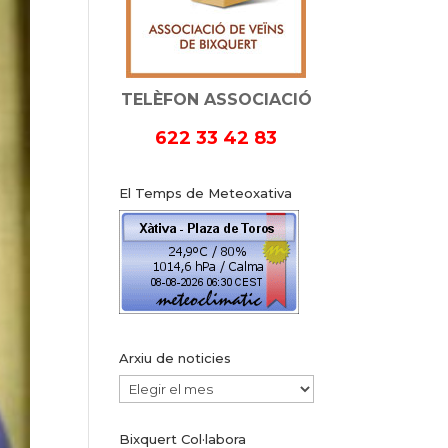
TELÈFON ASSOCIACIÓ
622 33 42 83
El Temps de Meteoxativa
Arxiu de noticies
Arxiu
de
Bixquert Col·labora
noticies