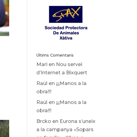
Últims Comentaris
Mari
en
Nou servei
d’Internet a Bixquert
Raül
en
¡¡¡Manos a la
obra!!!
Raül
en
¡¡¡Manos a la
obra!!!
Brcko
en
Eurona s’uneix
a la campanya «Sopars