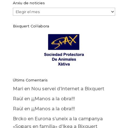
Arxiu de noticies
Arxiu
de
Bixquert Col·labora
noticies
Últims Comentaris
Mari
en
Nou servei d’Internet a Bixquert
Raül
en
¡¡¡Manos a la obra!!!
Raül
en
¡¡¡Manos a la obra!!!
Brcko
en
Eurona s’uneix a la campanya
«Sopars en família» d’Ikea ​​a Bixquert