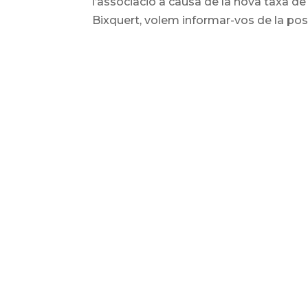
l’associació a causa de la nova taxa d
Bixquert, volem informar-vos de la postu