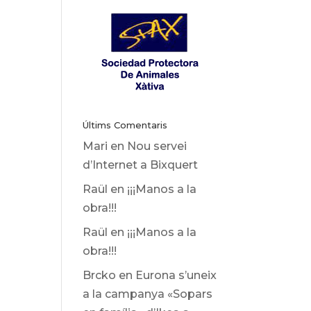
Últims Comentaris
Mari
en
Nou servei
d’Internet a Bixquert
Raül
en
¡¡¡Manos a la
obra!!!
Raül
en
¡¡¡Manos a la
obra!!!
Brcko
en
Eurona s’uneix
a la campanya «Sopars