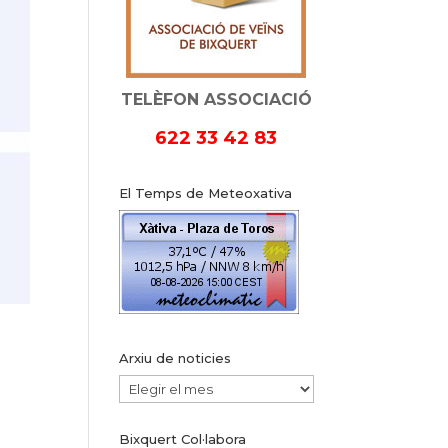
TELÈFON ASSOCIACIÓ
622 33 42 83
El Temps de Meteoxativa
Arxiu de noticies
Arxiu
de
Bixquert Col·labora
noticies