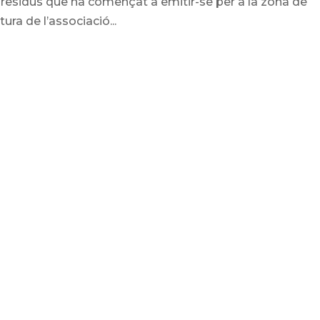
e residus que ha començat a emitir-se per a la zona de
ra de l’associació...