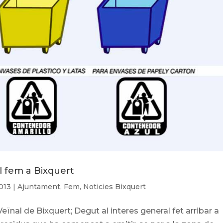
l fem a Bixquert
2013
|
Ajuntament
,
Fem
,
Noticies Bixquert
eïnal de Bixquert; Degut al interes general fet arribar a