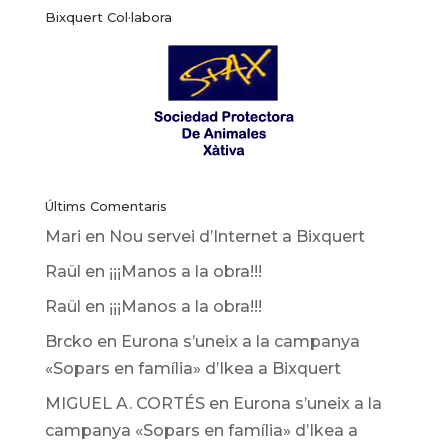
Bixquert Col·labora
noticies
Últims Comentaris
Mari
en
Nou servei d’Internet a Bixquert
Raül
en
¡¡¡Manos a la obra!!!
Raül
en
¡¡¡Manos a la obra!!!
Brcko
en
Eurona s’uneix a la campanya
«Sopars en família» d’Ikea ​​a Bixquert
MIGUEL A. CORTÉS
en
Eurona s’uneix a la
campanya «Sopars en família» d’Ikea ​​a