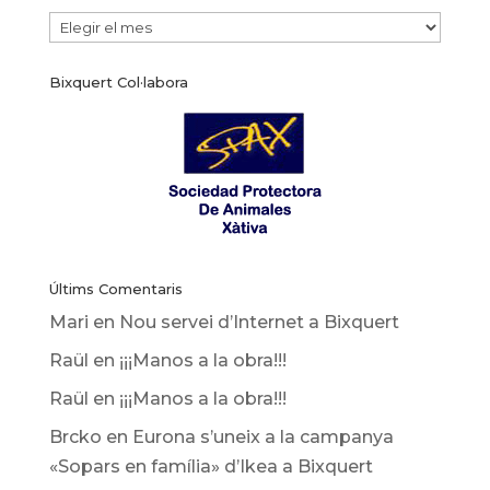
Arxiu
de
Bixquert Col·labora
noticies
Últims Comentaris
Mari
en
Nou servei d’Internet a Bixquert
Raül
en
¡¡¡Manos a la obra!!!
Raül
en
¡¡¡Manos a la obra!!!
Brcko
en
Eurona s’uneix a la campanya
«Sopars en família» d’Ikea ​​a Bixquert