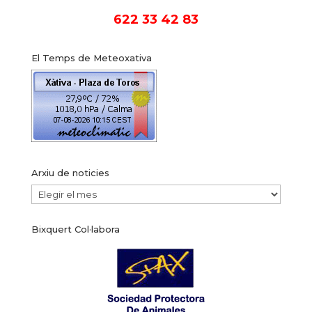
622 33 42 83
El Temps de Meteoxativa
Arxiu de noticies
Arxiu
de
Bixquert Col·labora
noticies