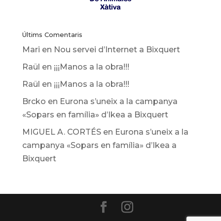
Últims Comentaris
Mari
en
Nou servei d’Internet a Bixquert
Raül
en
¡¡¡Manos a la obra!!!
Raül
en
¡¡¡Manos a la obra!!!
Brcko
en
Eurona s’uneix a la campanya
«Sopars en família» d’Ikea ​​a Bixquert
MIGUEL A. CORTÉS
en
Eurona s’uneix a la
campanya «Sopars en família» d’Ikea ​​a
Bixquert