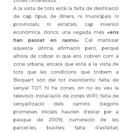
zones i interessos.
A la vista de tots està la falta de destinació
de cap tipus de diners, ni municipals ni
provincials, ni estatals, cap inversió
econòmica, doncs; una vegada més
«ens
han passat en raons»
. Cal matissar
aquesta última afirmació però, perquè
alhora de cobrar si que ens cobren com a
zona urbana, encara que està a la vista de
tots que les condicions que trobem a
Bixquert són del tot inexistents: falta de
senyal TDT, hi ha zones on no es veu la
televisió; instal·lació de zones WIFI; falta de
senyalització dels camins (segons
promeses inicials haurien d’estar per a
pasqua de 2009); numeració de les
parcel·les, bústies; falta d’asfaltat,