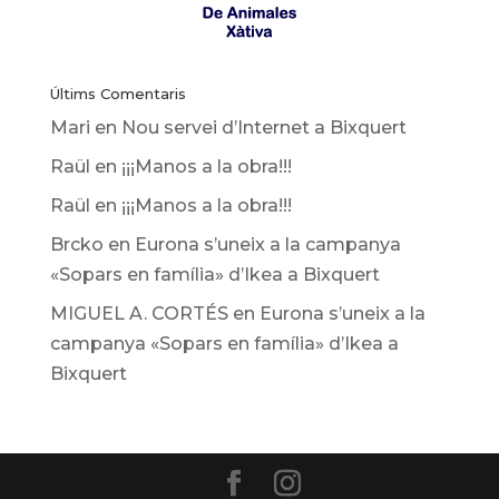
Últims Comentaris
Mari
en
Nou servei d’Internet a Bixquert
Raül
en
¡¡¡Manos a la obra!!!
Raül
en
¡¡¡Manos a la obra!!!
Brcko
en
Eurona s’uneix a la campanya
«Sopars en família» d’Ikea ​​a Bixquert
MIGUEL A. CORTÉS
en
Eurona s’uneix a la
campanya «Sopars en família» d’Ikea ​​a
Bixquert