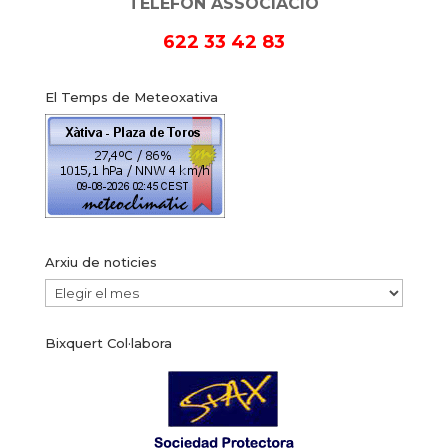
TELÈFON ASSOCIACIÓ
622 33 42 83
El Temps de Meteoxativa
Arxiu de noticies
Arxiu
de
Bixquert Col·labora
noticies