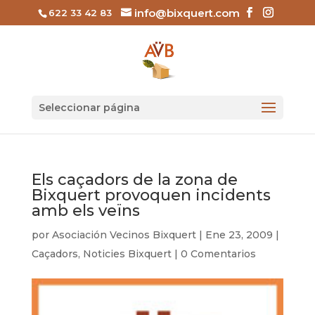
info@bixquert.com
622 33 42 83
Seleccionar página
Els caçadors de la zona de
Bixquert provoquen incidents
amb els veïns
por
Asociación Vecinos Bixquert
|
Ene 23, 2009
|
Caçadors
,
Noticies Bixquert
|
0 Comentarios