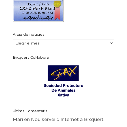
Arxiu de noticies
Arxiu
de
Bixquert Col·labora
noticies
Últims Comentaris
Mari
en
Nou servei d’Internet a Bixquert