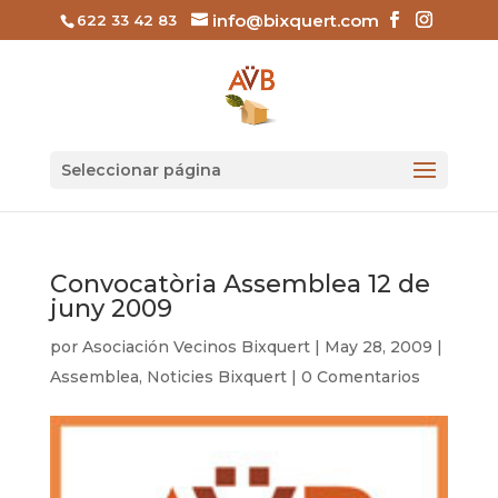
info@bixquert.com
622 33 42 83
Seleccionar página
Convocatòria Assemblea 12 de
juny 2009
por
Asociación Vecinos Bixquert
|
May 28, 2009
|
Assemblea
,
Noticies Bixquert
|
0 Comentarios