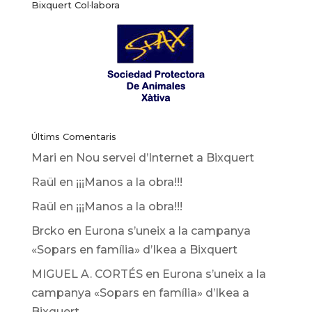
Bixquert Col·labora
noticies
Últims Comentaris
Mari
en
Nou servei d’Internet a Bixquert
Raül
en
¡¡¡Manos a la obra!!!
Raül
en
¡¡¡Manos a la obra!!!
Brcko
en
Eurona s’uneix a la campanya
«Sopars en família» d’Ikea ​​a Bixquert
MIGUEL A. CORTÉS
en
Eurona s’uneix a la
campanya «Sopars en família» d’Ikea ​​a
Bixquert