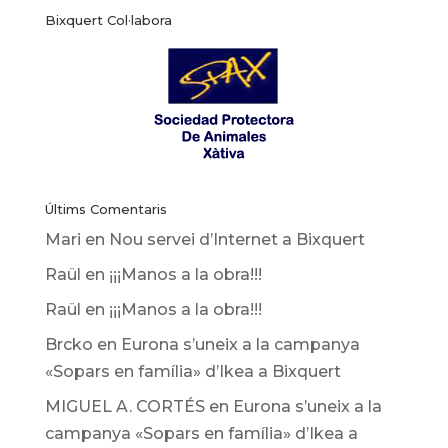
Bixquert Col·labora
noticies
Últims Comentaris
Mari
en
Nou servei d’Internet a Bixquert
Raül
en
¡¡¡Manos a la obra!!!
Raül
en
¡¡¡Manos a la obra!!!
Brcko
en
Eurona s’uneix a la campanya
«Sopars en família» d’Ikea ​​a Bixquert
MIGUEL A. CORTÉS
en
Eurona s’uneix a la
campanya «Sopars en família» d’Ikea ​​a