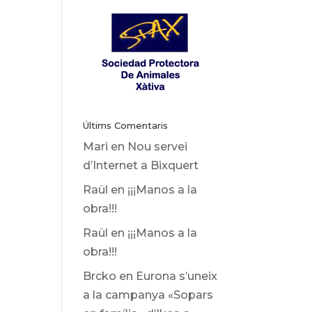
Últims Comentaris
Mari
en
Nou servei
d’Internet a Bixquert
Raül
en
¡¡¡Manos a la
obra!!!
Raül
en
¡¡¡Manos a la
obra!!!
Brcko
en
Eurona s’uneix
a la campanya «Sopars