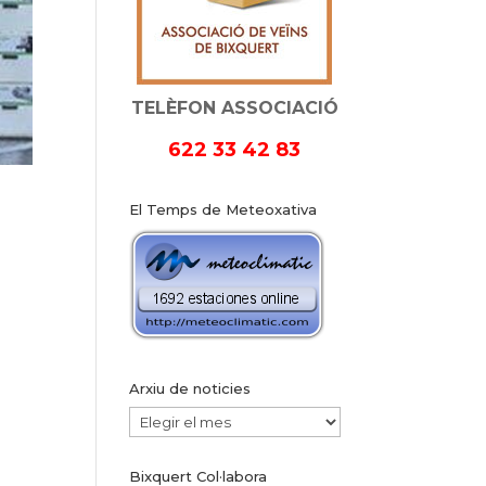
TELÈFON ASSOCIACIÓ
622 33 42 83
El Temps de Meteoxativa
Arxiu de noticies
Arxiu
de
Bixquert Col·labora
noticies