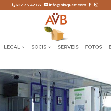
622 33 42 83
info@bixquert.com
LEGAL
SOCIS
SERVEIS
FOTOS