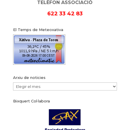
TELÈFON ASSOCIACIÓ
622 33 42 83
El Temps de Meteoxativa
Arxiu de noticies
Arxiu
de
Bixquert Col·labora
noticies