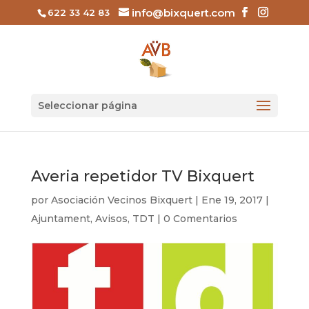
info@bixquert.com
622 33 42 83
Seleccionar página
Averia repetidor TV Bixquert
por
Asociación Vecinos Bixquert
|
Ene 19, 2017
|
Ajuntament
,
Avisos
,
TDT
|
0 Comentarios