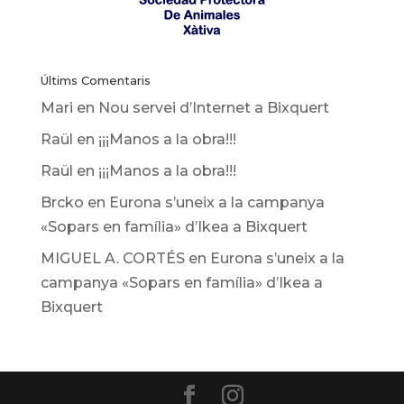
Últims Comentaris
Mari
en
Nou servei d’Internet a Bixquert
Raül
en
¡¡¡Manos a la obra!!!
Raül
en
¡¡¡Manos a la obra!!!
Brcko
en
Eurona s’uneix a la campanya
«Sopars en família» d’Ikea ​​a Bixquert
MIGUEL A. CORTÉS
en
Eurona s’uneix a la
campanya «Sopars en família» d’Ikea ​​a
Bixquert