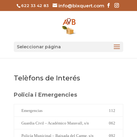
info@bixquert.com
622 33 42 83
Seleccionar página
Telèfons de Interés
Policia i Emergencies
Emergencias
112
Guardia Civil – Académico Maravall, s/n
062
Policía Municipal – Baixada del Carme, s/n
092