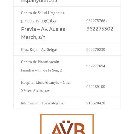
Espanyoleto,13
Centro de Salud Urgencias
Cita
962275768 /
(17:00 a 19:00)
962275302
Previa – Av. Ausias
March, s/n
Cruz Roja – Av. Selgas
962270239
Centro de Planificación
962277654
Familiar – Pl. de la Seu, 2
Hospital Lluís Alcanyís – Ctra.
962289100
Xàtiva-Alzira, s/n
Información Toxicológica
915620420