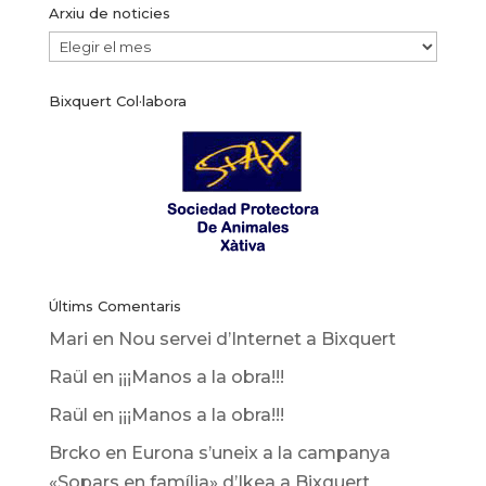
Arxiu de noticies
Arxiu
de
Bixquert Col·labora
noticies
Últims Comentaris
Mari
en
Nou servei d’Internet a Bixquert
Raül
en
¡¡¡Manos a la obra!!!
Raül
en
¡¡¡Manos a la obra!!!
Brcko
en
Eurona s’uneix a la campanya
«Sopars en família» d’Ikea ​​a Bixquert