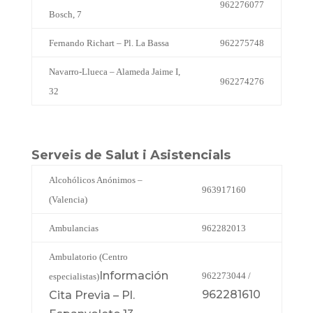
962276077
Bosch, 7
Fernando Richart – Pl. La Bassa
962275748
Navarro-Llueca – Alameda Jaime I,
962274276
32
Serveis de Salut i Asistencials
Alcohólicos Anónimos –
963917160
(Valencia)
Ambulancias
962282013
Ambulatorio (Centro
Información
962273044 /
especialistas)
962281610
Cita Previa – Pl.