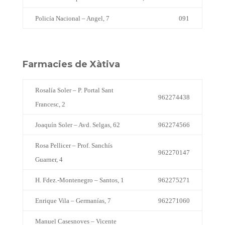
Policía Nacional – Angel, 7
091
Farmacies de Xàtiva
Rosalía Soler – P. Portal Sant
962274438
Francesc, 2
Joaquín Soler – Avd. Selgas, 62
962274566
Rosa Pellicer – Prof. Sanchís
962270147
Guarner, 4
H. Fdez.-Montenegro – Santos, 1
962275271
Enrique Vila – Germanías, 7
962271060
Manuel Casesnoves – Vicente