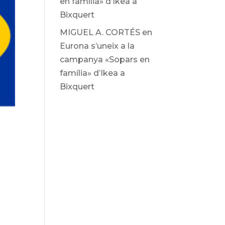
en família» d’Ikea ​​a
Bixquert
MIGUEL A. CORTÉS
en
Eurona s’uneix a la
campanya «Sopars en
família» d’Ikea ​​a
Bixquert