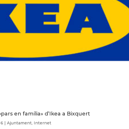
rs en família» d’Ikea ​​a Bixquert
16
|
Ajuntament
,
Internet