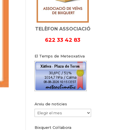
TELÈFON ASSOCIACIÓ
622 33 42 83
El Temps de Meteoxativa
Arxiu de noticies
Arxiu
de
Bixquert Col·labora
noticies