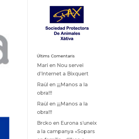
Últims Comentaris
Mari
en
Nou servei
d’Internet a Bixquert
Raül
en
¡¡¡Manos a la
obra!!!
Raül
en
¡¡¡Manos a la
obra!!!
Brcko
en
Eurona s’uneix
a la campanya «Sopars