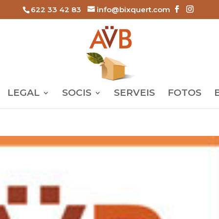
622 33 42 83
info@bixquert.com
LEGAL
SOCIS
SERVEIS
FOTOS