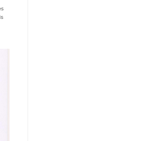
es
is