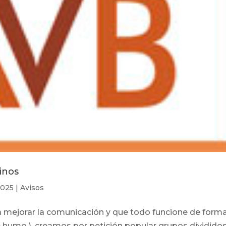
inos
2025
|
Avisos
mejorar la comunicación y que todo funcione de form
e humo ), creamos por petición popular grupos dividido