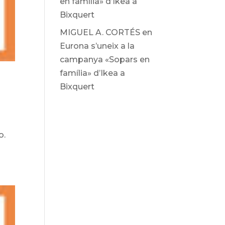
en família» d’Ikea ​​a
Bixquert
MIGUEL A. CORTÉS
en
Eurona s’uneix a la
campanya «Sopars en
família» d’Ikea ​​a
Bixquert
o.