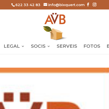
622 33 42 83
info@bixquert.com
LEGAL
SOCIS
SERVEIS
FOTOS