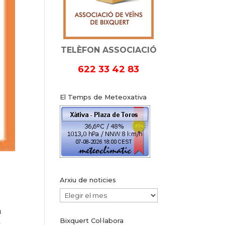
TELÈFON ASSOCIACIÓ
622 33 42 83
El Temps de Meteoxativa
Arxiu de noticies
Arxiu
de
a
Bixquert Col·labora
noticies
s