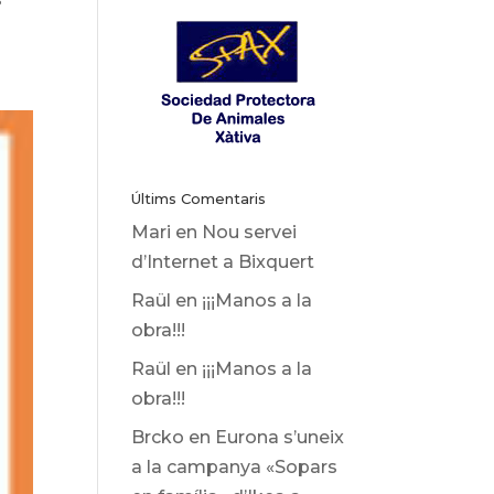
Últims Comentaris
Mari
en
Nou servei
d’Internet a Bixquert
Raül
en
¡¡¡Manos a la
obra!!!
Raül
en
¡¡¡Manos a la
obra!!!
Brcko
en
Eurona s’uneix
a la campanya «Sopars