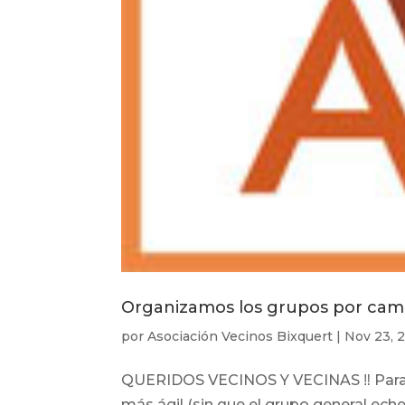
Organizamos los grupos por cam
por
Asociación Vecinos Bixquert
|
Nov 23, 
QUERIDOS VECINOS Y VECINAS ‼️ Para 
más ágil (sin que el grupo general ech