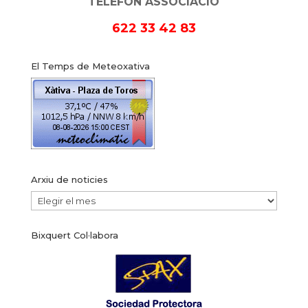
TELÈFON ASSOCIACIÓ
622 33 42 83
El Temps de Meteoxativa
Arxiu de noticies
Arxiu
de
Bixquert Col·labora
noticies