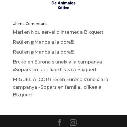
Últims Comentaris
Mari
en
Nou servei d’Internet a Bixquert
Raül
en
¡¡¡Manos a la obra!!!
Raül
en
¡¡¡Manos a la obra!!!
Brcko
en
Eurona s’uneix a la campanya
«Sopars en família» d’Ikea ​​a Bixquert
MIGUEL A. CORTÉS
en
Eurona s’uneix a la
campanya «Sopars en família» d’Ikea ​​a
Bixquert