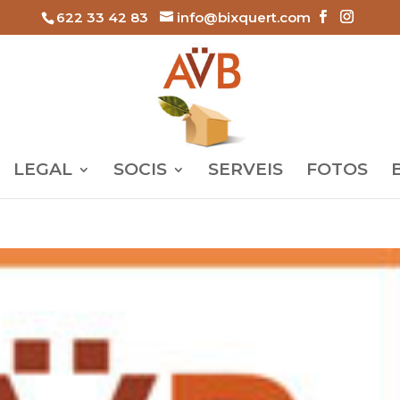
622 33 42 83
info@bixquert.com
LEGAL
SOCIS
SERVEIS
FOTOS