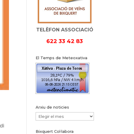
TELÈFON ASSOCIACIÓ
622 33 42 83
El Temps de Meteoxativa
Arxiu de noticies
Arxiu
de
di
Bixquert Col·labora
noticies