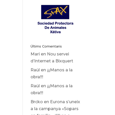
Últims Comentaris
Mari
en
Nou servei
d’Internet a Bixquert
Raül
en
¡¡¡Manos a la
obra!!!
Raül
en
¡¡¡Manos a la
obra!!!
Brcko
en
Eurona s’uneix
a la campanya «Sopars