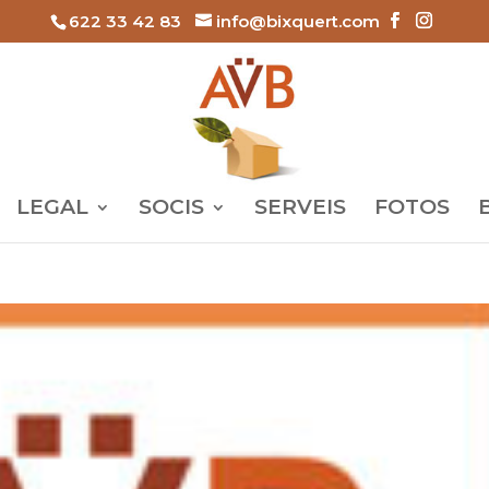
622 33 42 83
info@bixquert.com
LEGAL
SOCIS
SERVEIS
FOTOS