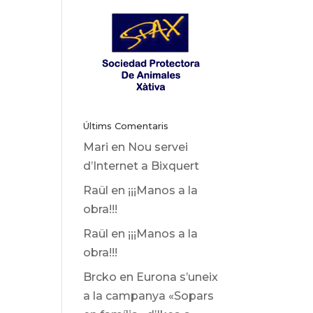
Últims Comentaris
Mari
en
Nou servei
d’Internet a Bixquert
Raül
en
¡¡¡Manos a la
obra!!!
Raül
en
¡¡¡Manos a la
obra!!!
Brcko
en
Eurona s’uneix
a la campanya «Sopars