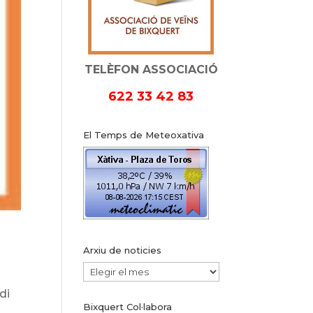
TELÈFON ASSOCIACIÓ
622 33 42 83
El Temps de Meteoxativa
Arxiu de noticies
Arxiu
de
di
Bixquert Col·labora
noticies