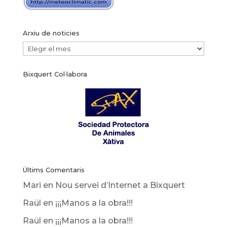
Arxiu de noticies
Arxiu
de
Bixquert Col·labora
noticies
Últims Comentaris
Mari
en
Nou servei d’Internet a Bixquert
Raül
en
¡¡¡Manos a la obra!!!
Raül
en
¡¡¡Manos a la obra!!!