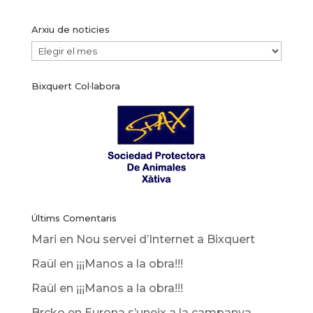
Arxiu de noticies
Arxiu
de
Bixquert Col·labora
noticies
Últims Comentaris
Mari
en
Nou servei d’Internet a Bixquert
Raül
en
¡¡¡Manos a la obra!!!
Raül
en
¡¡¡Manos a la obra!!!
Brcko
en
Eurona s’uneix a la campanya