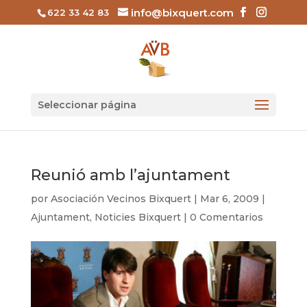
info@bixquert.com
622 33 42 83
Seleccionar página
Reunió amb l’ajuntament
por
Asociación Vecinos Bixquert
|
Mar 6, 2009
|
Ajuntament
,
Noticies Bixquert
|
0 Comentarios