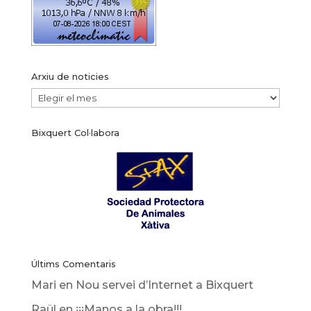
Arxiu de noticies
Arxiu
de
Bixquert Col·labora
noticies
Últims Comentaris
Mari
en
Nou servei d’Internet a Bixquert
Raül
en
¡¡¡Manos a la obra!!!